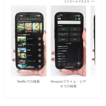
スクロールできます
Netflixでの検索
Amazonプライム・ビデ
U-NE
オでの検索