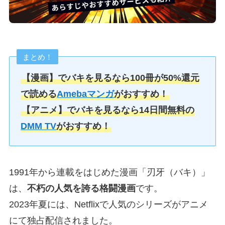
まとめ！
【漫画】でバキを見るなら100冊が50%還元
で読める
Amebaマンガ
がおすすめ！
【アニメ】でバキを見るなら14日間無料の
DMM TV
がおすすめ！
1991年から連載をはじめた漫画「刃牙（バキ）」
は、
不朽の人気を誇る格闘漫画
です。
2023年夏には、Netflixで人気のシリーズがアニメ
にて独占配信されました。