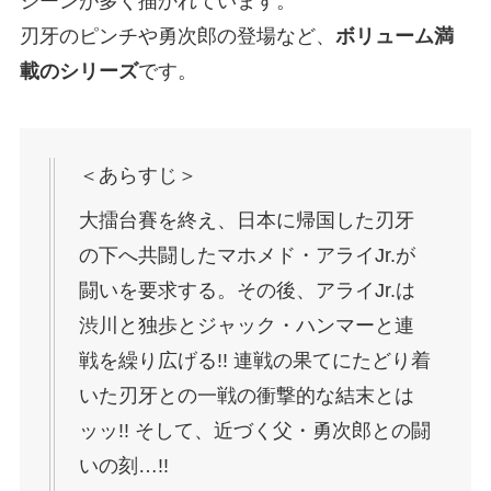
シーンが多く描かれています。
刃牙のピンチや勇次郎の登場など、
ボリューム満
載のシリーズ
です。
＜あらすじ＞
大擂台賽を終え、日本に帰国した刃牙
の下へ共闘したマホメド・アライJr.が
闘いを要求する。その後、アライJr.は
渋川と独歩とジャック・ハンマーと連
戦を繰り広げる!! 連戦の果てにたどり着
いた刃牙との一戦の衝撃的な結末とは
ッッ!! そして、近づく父・勇次郎との闘
いの刻…!!