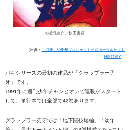
©板垣恵介／秋田書店
（出典：
「刃牙」30周年プロジェクト公式ポータルサイト
HISTORY
）
バキシリーズの最初の作品が「グラップラー刃
牙」です。
1991年に週刊少年チャンピオンで連載がスタート
して、単行本では全部で42巻あります。
グラップラー刃牙では「地下闘技場編」「幼年
編」「最大トーナメント編」の3部構成となってい