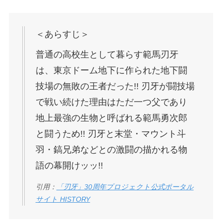
＜あらすじ＞
普通の高校生として暮らす範馬刃牙
は、東京ドーム地下に作られた地下闘
技場の無敗の王者だった!! 刃牙が闘技場
で戦い続けた理由はただ一つ父であり
地上最強の生物と呼ばれる範馬勇次郎
と闘うため!! 刃牙と末堂・マウント斗
羽・鎬兄弟などとの激闘の描かれる物
語の幕開けッッ!!
引用：
「刃牙」30周年プロジェクト公式ポータル
サイト HISTORY