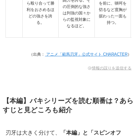
闘力を誇る。そ
ら殴り合って勝
を前に、啖呵を
の圧倒的な強さ
利をおさめるほ
切るなど度胸が
は列強の国々か
どの強さを誇
据わった一面も
らの監視対象に
る。
持つ。
なるほど。
（出典：
アニメ「範馬刃牙」公式サイト CHARACTER
）
情報の誤りを送信する
【本編】バキシリーズを読む順番は？あら
すじと見どころも紹介
刃牙は大きく分けて、
「本編」と「スピンオフ