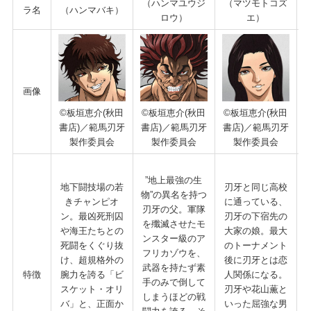
（ハンマユウジ
（マツモトコズ
ラ名
（ハンマバキ）
ロウ）
エ）
画像
©板垣恵介(秋田
©板垣恵介(秋田
©板垣恵介(秋田
書店)／範馬刃牙
書店)／範馬刃牙
書店)／範馬刃牙
製作委員会
製作委員会
製作委員会
”地上最強の生
地下闘技場の若
刃牙と同じ高校
物”の異名を持つ
きチャンピオ
に通っている、
刃牙の父。軍隊
ン。最凶死刑囚
刃牙の下宿先の
を殲滅させたモ
や海王たちとの
大家の娘。最大
ンスター級のア
死闘をくぐり抜
のトーナメント
フリカゾウを、
け、超規格外の
後に刃牙とは恋
武器を持たず素
特徴
腕力を誇る「ビ
人関係になる。
手のみで倒して
スケット・オリ
刃牙や花山薫と
しまうほどの戦
バ」と、正面か
いった屈強な男