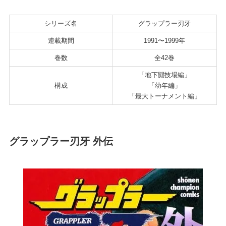
シリーズ名
グラップラー刃牙
連載期間
1991〜1999年
巻数
全42巻
「地下闘技場編」
構成
「幼年編」
「最大トーナメント編」
グラップラー刃牙 外伝