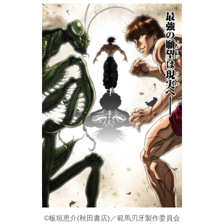
©板垣恵介(秋田書店)／範馬刃牙製作委員会