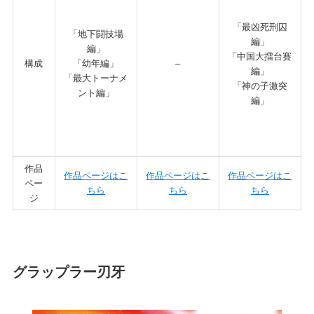
「最凶死刑囚
「地下闘技場
編」
編」
「中国大擂台賽
構成
「幼年編」
–
編」
「最大トーナメ
「神の子激突
ント編」
編」
作品
作品ページはこ
作品ページはこ
作品ページはこ
ペー
ちら
ちら
ちら
ジ
グラップラー刃牙