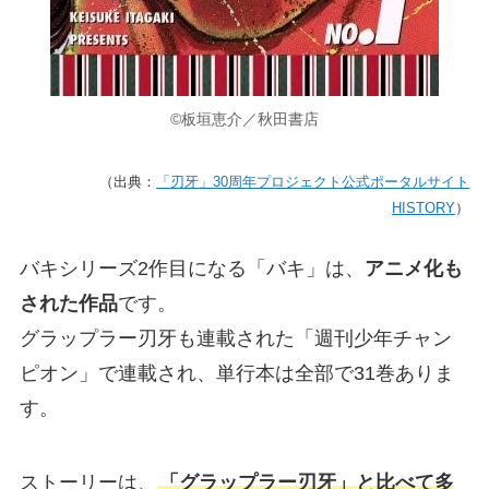
©板垣恵介／秋田書店
（出典：
「刃牙」30周年プロジェクト公式ポータルサイト
HISTORY
）
バキシリーズ2作目になる「バキ」は、
アニメ化も
された作品
です。
グラップラー刃牙も連載された「週刊少年チャン
ピオン」で連載され、単行本は全部で31巻ありま
す。
ストーリーは、
「グラップラー刃牙」と比べて多