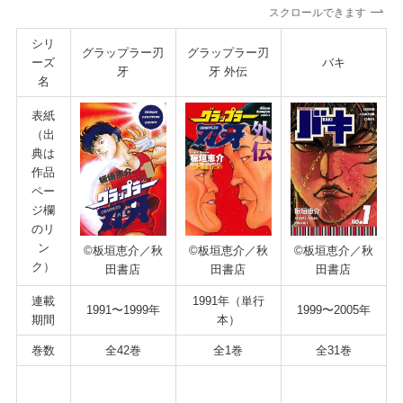
スクロールできます
シリ
グラップラー刃
グラップラー刃
ーズ
バキ
牙
牙 外伝
名
表紙
（出
典は
作品
ペー
ジ欄
のリ
ン
©板垣恵介／秋
©板垣恵介／秋
©板垣恵介／秋
ク）
田書店
田書店
田書店
連載
1991年（単行
1991〜1999年
1999〜2005年
期間
本）
巻数
全42巻
全1巻
全31巻