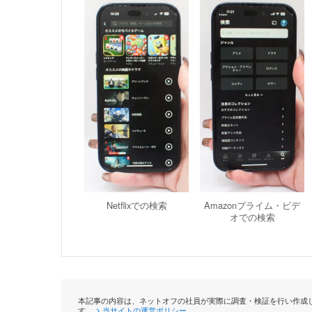
Netflixでの検索
Amazonプライム・ビデ
オでの検索
本記事の内容は、ネットオフの社員が実際に調査・検証を行い作成し
す。
当サイトの運営ポリシー