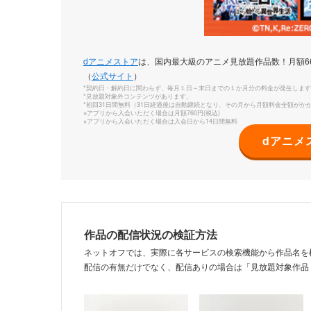
dアニメストア
は、国内最大級のアニメ見放題作品数！月額66
（
公式サイト
）
*契約日・解約日に関わらず、毎月１日～末日までの１か月分の料金が発生しま
*見放題対象外コンテンツがあります。
*初回31日間無料（31日経過後は自動継続となり、その月から月額料金全額がか
※アプリから入会いただく場合は月額760円(税込)
※アプリから入会いただく場合は入会日から14日間無料
dアニメ
作品の配信状況の検証方法
ネットオフでは、実際に各サービスの検索機能から作品名を
配信の有無だけでなく、配信ありの場合は「見放題対象作品