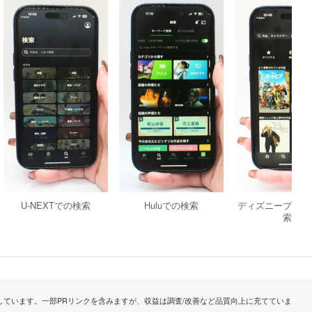
U-NEXTでの検索
Huluでの検索
ディズニープラス
索
ています。一部PRリンクを含みますが、収益は調査/改善など品質向上に充てていま