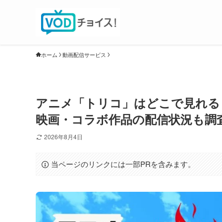
ホーム
動画配信サービス
アニメ「トリコ」はどこで見れる
映画・コラボ作品の配信状況も調
2026年8月4日
当ページのリンクには一部PRを含みます。