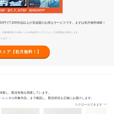
0円で7,200作品以上が見放題のお得なサービスです。まずは初月無料体験！
す。別途通信料その他レンタル料金等サービスによっては別料金が発生します。
かります。）
ストア【初月無料！】
検索し、配信有無を調査しています。
・レンタル対象作品」まで確認し、配信状況を正確にお届けします。
スクロールできます