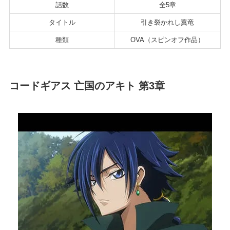
話数
全5章
タイトル
引き裂かれし翼竜
種類
OVA（スピンオフ作品）
コードギアス 亡国のアキト 第3章