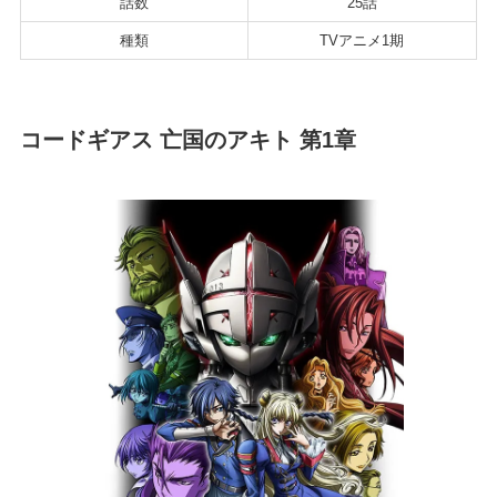
話数
25話
種類
TVアニメ1期
コードギアス 亡国のアキト 第1章