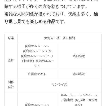
藤する様子が多くの方を惹きつけています。
複雑な人間関係が描かれており、伏線も多く、
繰
り返し見ても楽しめる作品
です。
原案
大河内一楼 谷口悟朗
反逆のルルーシュ
反逆のルルーシュR2
反逆のルルーシュ I〜Ⅲ
谷口悟朗
監督
（劇場版）復活のルルー
シュ
亡国のアキト
赤根和樹
制作
サンライズ
会社
ルルーシュ・ランペルージ
／福山潤（幼少期：大原さ
反逆のルルーシュ
やか）