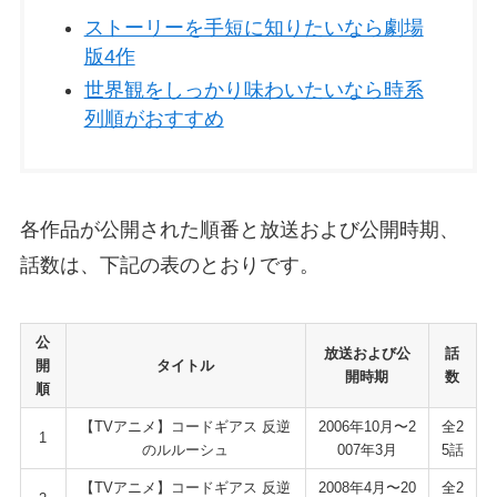
ストーリーを手短に知りたいなら劇場
版4作
世界観をしっかり味わいたいなら時系
列順がおすすめ
各作品が公開された順番と放送および公開時期、
話数は、下記の表のとおりです。
公
放送および公
話
開
タイトル
開時期
数
順
【TVアニメ】コードギアス 反逆
2006年10月〜2
全2
1
のルルーシュ
007年3月
5話
【TVアニメ】コードギアス 反逆
2008年4月〜20
全2