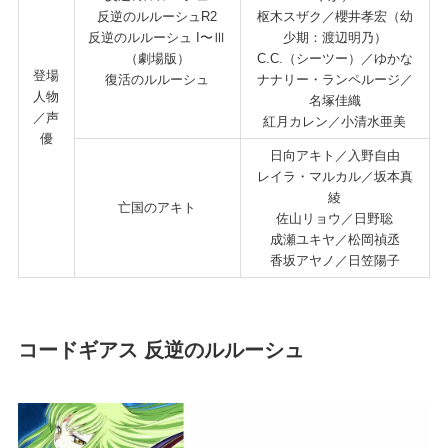
反逆のルルーシュR2
枢木スザク／櫻井孝宏（幼
反逆のルルーシュ I〜Ⅲ
少期：渡辺明乃）
（劇場版）
C.C.（シーツー）／ゆかな
登場
復活のルルーシュ
ナナリー・ランペルージ／
人物
名塚佳織
／声
紅月カレン／小清水亜美
優
日向アキト／入野自由
レイラ・マルカル／坂本真
綾
亡国のアキト
佐山リョウ／日野聡
成瀬ユキヤ／松岡禎丞
香坂アヤノ／日笠陽子
コードギアス 反逆のルルーシュ