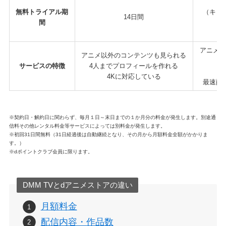
無料トライアル期
（キャ
14日間
間
アニメ関
アニメ以外のコンテンツも見られる
サービスの特徴
4人までプロフィールを作れる
4Kに対応している
最速配
※契約日・解約日に関わらず、毎月１日～末日までの１か月分の料金が発生します。別途通
信料その他レンタル料金等サービスによっては別料金が発生します。
※初回31日間無料（31日経過後は自動継続となり、その月から月額料金全額がかかりま
す。）
※dポイントクラブ会員に限ります。
DMM TVとdアニメストアの違い
月額料金
配信内容・作品数