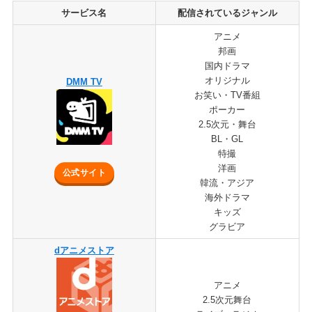
サービス名
配信されているジャンル
アニメ
邦画
国内ドラマ
オリジナル
DMM TV
お笑い・TV番組
ポーカー
2.5次元・舞台
BL・GL
特撮
洋画
公式サイト
韓流・アジア
海外ドラマ
キッズ
グラビア
dアニメストア
アニメ
2.5次元舞台