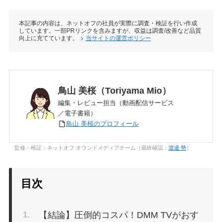
本記事の内容は、ネットオフの社員が実際に調査・検証を行い作成
しています。一部PRリンクを含みますが、収益は調査/改善など品質
無料期間
向上に充てています。
当サイトの運営ポリシー
共有
アカウント
鳥山 美桜（Toriyama Mio）
編集・レビュー担当（動画配信サービス
作品の充実度
／電子書籍）
鳥山 美桜のプロフィール
サービスの使いやすさ
監修・検証：ネットオフ オウンドメディアチーム［最終確認：
渡邊 勢
］
目次
【結論】圧倒的コスパ！DMM TVがおす