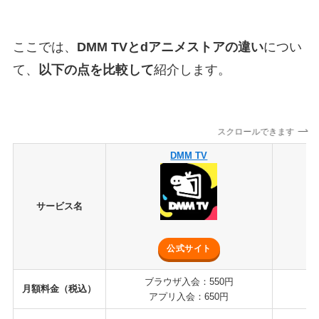
ここでは、
DMM TVとdアニメストアの違い
につい
て、
以下の点を比較して
紹介します。
スクロールできます
DMM TV
サービス名
公式サイト
ブラウザ入会：550円
ブ
月額料金（税込）
アプリ入会：650円