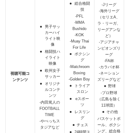
総合格闘
-Jリーグ
技
-海外リーグ
-PFL
（セリエA、
-MMA
ラ・リーガ、
男子サッ
Bushido
リーグアンな
カーハイ
-KOK
ど）
ライト映
-Muay Thai
-アジアチャ
像
For Life
ンピオンズリ
格闘技ハ
ボクシン
ーグ
イライト
グ
-FA杯
映像
-Matchroom
-カラバオ杯
欧州女子
Boxing
-ネーション
視聴可能コ
サッカー
-Golden Boy
ズリーグなど
ンテンツ
（
オリジナ
トライア
野球
ルコンテ
スロン
-プロ野球
ンツ
eスポー
（広島を除く
-内田篤人の
ツ
11球団）
FOOTBALL
レスリン
その他
TIME
グ
バスケットボ
-やべっちス
チェス
ール、ボクシ
タジアなど
ング、総合格
24時間ス