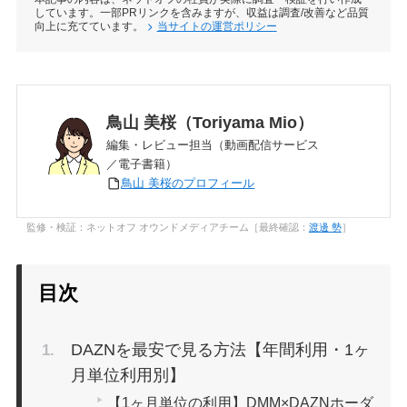
しています。一部PRリンクを含みますが、収益は調査/改善など品質
向上に充てています。
当サイトの運営ポリシー
鳥山 美桜（Toriyama Mio）
編集・レビュー担当（動画配信サービス
／電子書籍）
鳥山 美桜のプロフィール
監修・検証：ネットオフ オウンドメディアチーム［最終確認：
渡邊 勢
］
目次
DAZNを最安で見る方法【年間利用・1ヶ
月単位利用別】
【1ヶ月単位の利用】DMM×DAZNホーダ