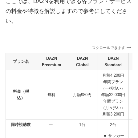
ここでは、DAZNを利用できる各プラン・サービス
の料金や特徴を解説しますので参考にしてくださ
い。
スクロールできます
DAZN
DAZN
DAZN
プラン名
Freemium
Global
Standard
B
月額4,200円
年間プラン
（一括払い）
年
料金（税
無料
月額980円
年額32,000円
（
込）
年間プラン
月
（月々払い）
月額3,200円
同時視聴数
1台
2台
サッカー