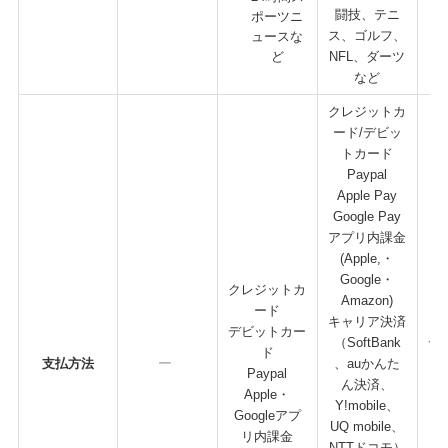
闘技、テニ
ポーツニ
ス、ゴルフ、
ュースな
ど
NFL、ダーツ
など
クレジットカ
ード/デビッ
トカード
Paypal
Apple Pay
Google Pay
アプリ内課金
(Apple,・
Google・
クレジットカ
Amazon)​
ード
キャリア決済
ク
デビットカー
（SoftBank
デ
ド
支払方法
、auかんた
Paypal
ん決済、
Apple・
Y!mobile、
Go
Googleアプ
UQ mobile、
リ内課金
NTTドコモ）