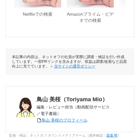
Netflixでの検索
Amazonプライム・ビデ
U-NE
オでの検索
本記事の内容は、ネットオフの社員が実際に調査・検証を行い作成
しています。一部PRリンクを含みますが、収益は調査/改善など品質
向上に充てています。
当サイトの運営ポリシー
鳥山 美桜（Toriyama Mio）
編集・レビュー担当（動画配信サービス
／電子書籍）
鳥山 美桜のプロフィール
監修・検証：ネットオフ オウンドメディアチーム［最終確認：
渡邊 勢
］