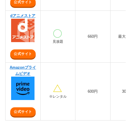
公式サイト
dアニメストア
660円
最大3
見放題
公式サイト
Amazonプライ
ムビデオ
600円
30日
※レンタル
公式サイト