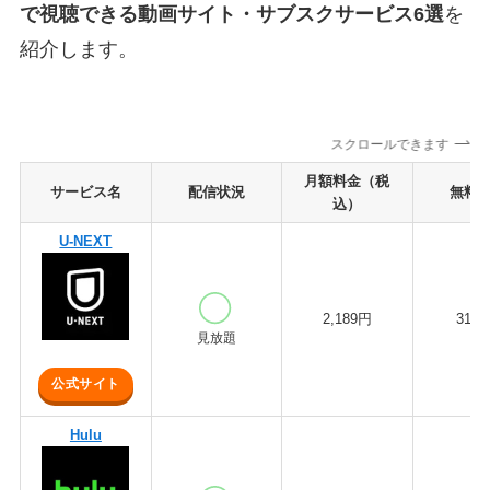
で視聴できる動画サイト・サブスクサービス6選
を
紹介します。
スクロールできます
月額料金（税
サービス名
配信状況
無料
込）
U-NEXT
2,189円
31日
見放題
公式サイト
Hulu