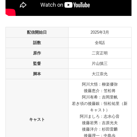
配信開始日
2025年3月
話数
全8話
原作
二宮正明
監督
片山慎三
脚本
大江崇允
阿川大悟：柳楽優弥
後藤恵介：笠松将
阿川有希：吉岡里帆
若き頃の後藤銀：恒松祐里（新
キャスト）
阿川ましろ：志水心音
キャスト
後藤岩男：吉原光夫
後藤洋介：杉田雷麟
後藤理一：中島歩