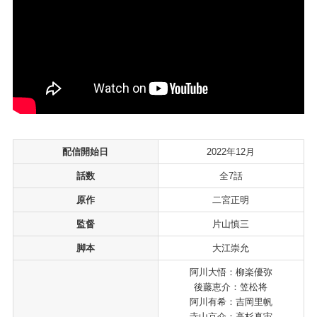
配信開始日
2022年12月
話数
全7話
原作
二宮正明
監督
片山慎三
脚本
大江崇允
阿川大悟：柳楽優弥
後藤恵介：笠松将
阿川有希：吉岡里帆
寺山京介：高杉真宙