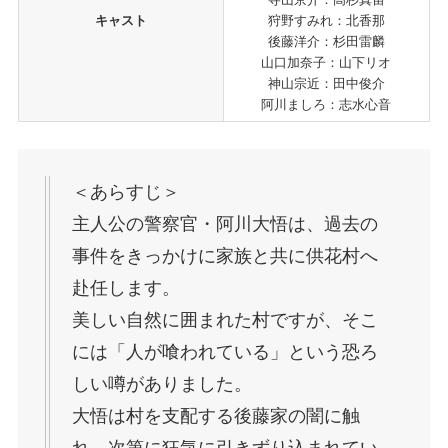
キャスト
狩野すみれ：北香那
後藤洋介：杉田雷麟
山口加奈子：山下リオ
神山宗近：田中俊介
阿川ましろ：志水心音
＜あらすじ＞
主人公の警察官・阿川大悟は、過去の
事件をきっかけに家族と共に供花村へ
赴任します。
美しい自然に囲まれた村ですが、そこ
には「人が喰われている」という恐ろ
しい噂がありました。
大悟は村を支配する後藤家の闇に触
れ、次第に狂気に引きずり込まれてい