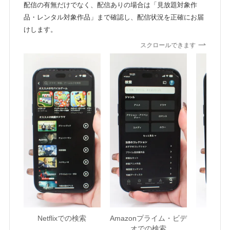
配信の有無だけでなく、配信ありの場合は「見放題対象作
品・レンタル対象作品」まで確認し、配信状況を正確にお届
けします。
スクロールできます
Netflixでの検索
Amazonプライム・ビデ
U-NE
オでの検索