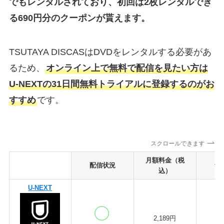
でもレンタルされており、初回は2枚レンタルでき
る690円分のクーポンが貰えます。
TSUTAYA DISCASはDVDをレンタルする必要があ
るため、
オンライン上で無料で配信を見たい方は
U-NEXTの31日間無料トライアルに登録するのがお
すすめ
です。
スクロールできます
月額料金（税
配信状況
無
込）
U-NEXT
2,189円
3