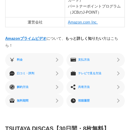
カード）
パートナーポイントプログラム
（JCBのJ-POINT）
運営会社
Amazon.com Inc.
Amazonプライムビデオ
について、
もっと詳しく知りたい
方はこち
ら！
料金
支払方法
口コミ・評判
テレビで見る方法
解約方法
共有方法
無料期間
視聴履歴
TSUTAYA DISCAS【30日間・8枚無料】