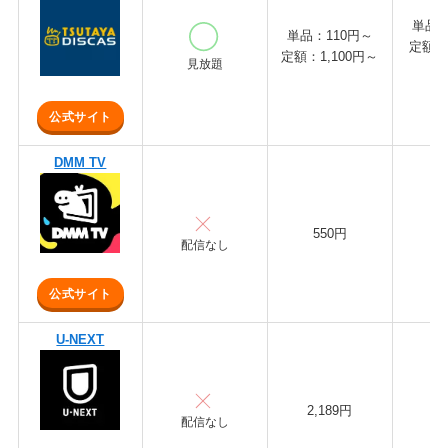
単品
単品：110円～
定額：
定額：1,100円～
見放題
公式サイト
DMM TV
550円
1
配信なし
公式サイト
U-NEXT
2,189円
3
配信なし