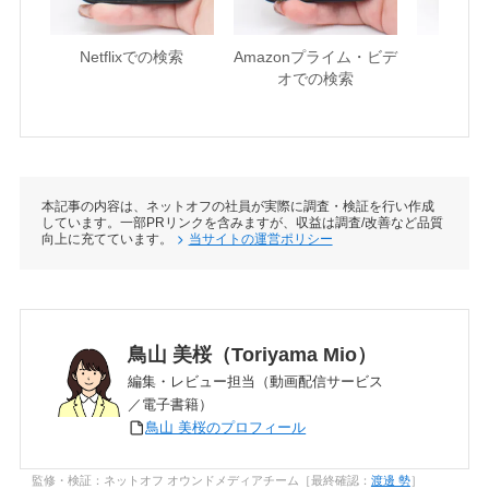
Netflixでの検索
Amazonプライム・ビデ
U-NE
オでの検索
本記事の内容は、ネットオフの社員が実際に調査・検証を行い作成
しています。一部PRリンクを含みますが、収益は調査/改善など品質
向上に充てています。
当サイトの運営ポリシー
鳥山 美桜（Toriyama Mio）
編集・レビュー担当（動画配信サービス
／電子書籍）
鳥山 美桜のプロフィール
監修・検証：ネットオフ オウンドメディアチーム［最終確認：
渡邊 勢
］