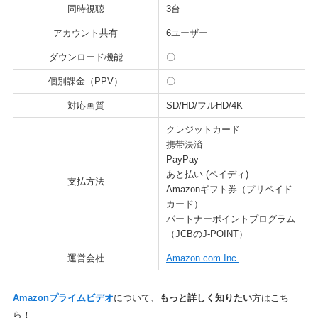
同時視聴
3台
アカウント共有
6ユーザー
ダウンロード機能
〇
個別課金（PPV）
〇
対応画質
SD/HD/フルHD/4K
クレジットカード
携帯決済
PayPay
あと払い (ペイディ)
支払方法
Amazonギフト券（プリペイド
カード）
パートナーポイントプログラム
（JCBのJ-POINT）
運営会社
Amazon.com Inc.
Amazonプライムビデオ
について、
もっと詳しく知りたい
方はこち
ら！