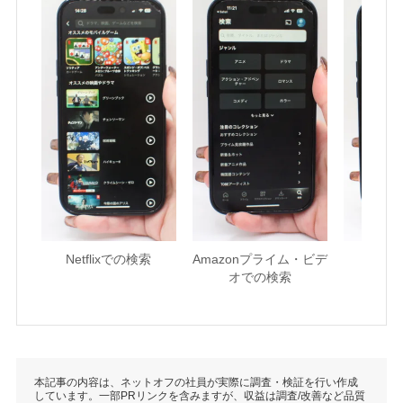
Netflixでの検索
Amazonプライム・ビデ
U-NE
オでの検索
本記事の内容は、ネットオフの社員が実際に調査・検証を行い作成
しています。一部PRリンクを含みますが、収益は調査/改善など品質