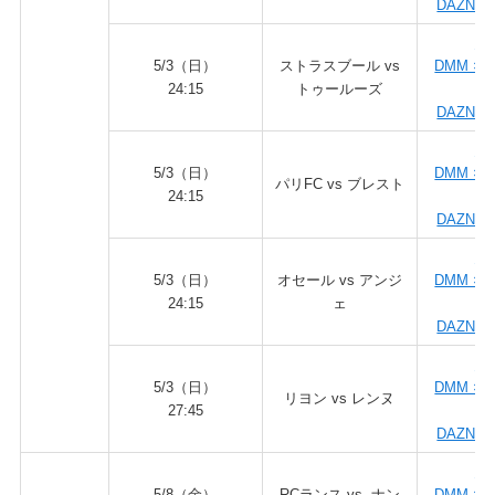
DAZN fo
DA
5/3（日）
ストラスブール vs
DMM × 
24:15
トゥールーズ
ダ
DAZN fo
DA
5/3（日）
DMM × 
パリFC vs ブレスト
24:15
ダ
DAZN fo
DA
5/3（日）
オセール vs アンジ
DMM × 
24:15
ェ
ダ
DAZN fo
DA
5/3（日）
DMM × 
リヨン vs レンヌ
27:45
ダ
DAZN fo
DA
5/8（金）
RCランス vs ナン
DMM × 