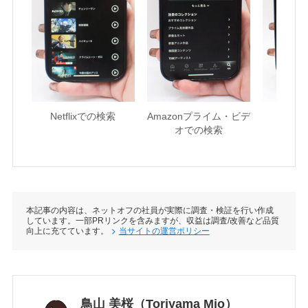
Netflixでの検索
Amazonプライム・ビデ
U-NE
オでの検索
本記事の内容は、ネットオフの社員が実際に調査・検証を行い作成
しています。一部PRリンクを含みますが、収益は調査/改善など品質
向上に充てています。
当サイトの運営ポリシー
鳥山 美桜（Toriyama Mio）