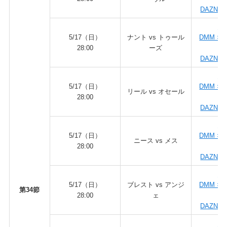
DAZN fo
DA
5/17（日）
ナント vs トゥール
DMM × 
28:00
ーズ
ダ
DAZN fo
DA
5/17（日）
DMM × 
リール vs オセール
28:00
ダ
DAZN fo
DA
5/17（日）
DMM × 
ニース vs メス
28:00
ダ
DAZN fo
DA
5/17（日）
ブレスト vs アンジ
DMM × 
第34節
28:00
ェ
ダ
DAZN fo
DA