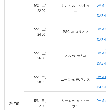
DA
5/2（土）
ナント vs マルセイ
DMM × 
22:00
ユ
ダ
DAZN fo
DA
5/2（土）
DMM × 
PSG vs ロリアン
24:00
ダ
DAZN fo
DA
5/2（土）
DMM × 
メス vs モナコ
26:00
ダ
DAZN fo
DA
5/2（土）
DMM × 
ニース vs RCランス
28:05
ダ
DAZN fo
DA
5/3（日）
リール vs ル・アー
DMM × 
第32節
22:00
ヴル
ダ