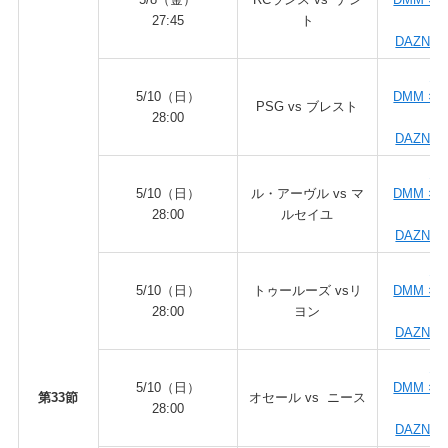
27:45
ト
ダ
DAZN fo
DA
5/10（日）
DMM × 
PSG vs ブレスト
28:00
ダ
DAZN fo
DA
5/10（日）
ル・アーヴル vs マ
DMM × 
28:00
ルセイユ
ダ
DAZN fo
DA
5/10（日）
トゥールーズ vsリ
DMM × 
28:00
ヨン
ダ
DAZN fo
DA
5/10（日）
DMM × 
第33節
オセール vs ニース
28:00
ダ
DAZN fo