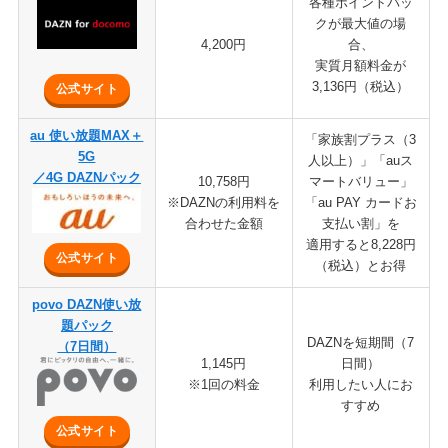
各種ポイントバッ
クが最大値の場
4,200円
合、
実質月額料金が
3,136円（税込）
公式サイト
au 使い放題MAX＋
「家族割プラス（3
5G
人以上）」「auス
／4G DAZNパック
10,758円
マートバリュー」
※DAZNの利用料を
「au PAY カードお
合わせた金額
支払い割」を
適用すると8,228円
公式サイト
（税込）とお得
povo DAZN使い放
題パック
DAZNを短期間（7
（7日間）
1,145円
日間）
※1回の料金
利用したい人にお
すすめ
公式サイト