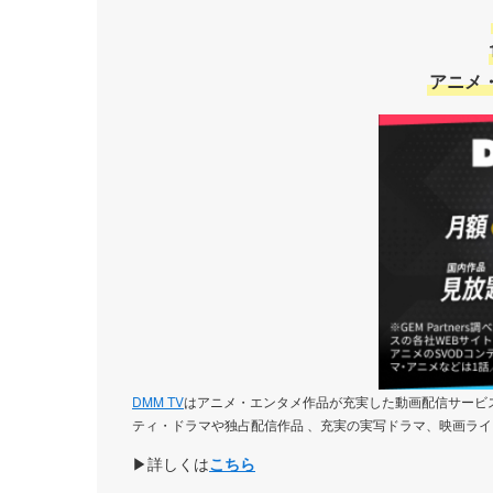
アニメ
DMM TV
はアニメ・エンタメ作品が充実した動画配信サービス
ティ・ドラマや独占配信作品 、充実の実写ドラマ、映画ライ
▶詳しくは
こちら