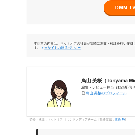
DMM 
本記事の内容は、ネットオフの社員が実際に調査・検証を行い作成し
す。
当サイトの運営ポリシー
鳥山 美桜（Toriyama M
編集・レビュー担当（動画配信
鳥山 美桜のプロフィール
監修・検証：ネットオフ オウンドメディアチーム［最終確認：
渡邊 勢
］