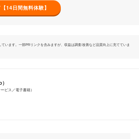
TV【14日間無料体験】
ています。一部PRリンクを含みますが、収益は調査/改善など品質向上に充てていま
io）
サービス／電子書籍）