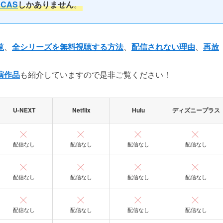
SCAS
しかありません
。
覧
、
全シリーズを無料視聴する方法
、
配信されない理由
、
再放
演作品
も紹介していますので是非ご覧ください！
U-NEXT
Netflix
Hulu
ディズニープラス
配信なし
配信なし
配信なし
配信なし
配信なし
配信なし
配信なし
配信なし
配信なし
配信なし
配信なし
配信なし