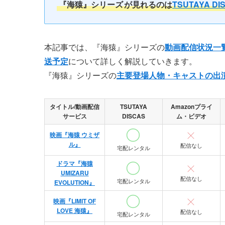
『海猿』シリーズ
が見れるのは
TSUTAYA DI
本記事では、『海猿』シリーズの
動画配信状況一
送予定
について詳しく解説していきます。
『海猿』シリーズの
主要登場人物・キャストの出
タイトル/動画配信
TSUTAYA
Amazonプライ
サービス
DISCAS
ム・ビデオ
映画『海猿 ウミザ
ル』
配信なし
宅配レンタル
ドラマ『海猿
UMIZARU
配信なし
宅配レンタル
EVOLUTION』
映画『LIMIT OF
LOVE 海猿』
配信なし
宅配レンタル