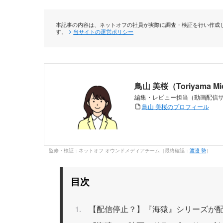
本記事の内容は、ネットオフの社員が実際に調査・検証を行い作成し
す。
当サイトの運営ポリシー
鳥山 美桜（Toriyama M
編集・レビュー担当（動画配信
鳥山 美桜のプロフィール
監修・検証：ネットオフ オウンドメディアチーム［最終確認：
渡邊 勢
］
目次
【配信停止？】『海猿』シリーズが