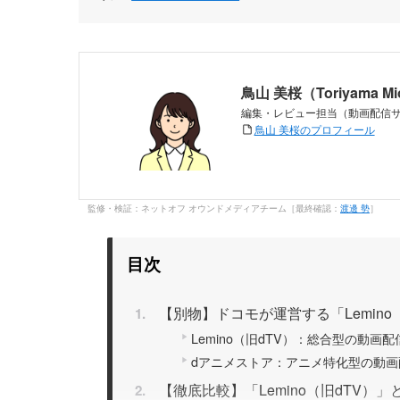
鳥山 美桜（Toriyama M
編集・レビュー担当（動画配信
鳥山 美桜のプロフィール
監修・検証：ネットオフ オウンドメディアチーム［最終確認：
渡邊 勢
］
目次
【別物】ドコモが運営する「Lemin
Lemino（旧dTV）：総合型の動画
dアニメストア：アニメ特化型の動
【徹底比較】「Lemino（旧dTV）