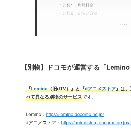
比較1：月額料金
比較2：支払い方法
【別物】ドコモが運営する「Lemin
『
Lemino
（旧dTV）』と『
dアニメストア
』は、
べて異なる別物のサービス
です。
Lemino：
https://lemino.docomo.ne.jp/
dアニメストア：
https://animestore.docomo.ne.jp/