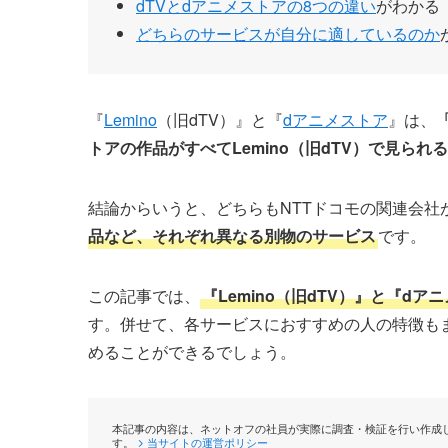
dTVとdアニメストアの8つの違い
がわかる
どちらのサービスが自分に適しているのか
『
Lemino
（旧dTV）』と『
dアニメストア
』は、
トアの作品がすべてLemino（旧dTV）で見られ
結論からいうと、どちらもNTTドコモの関連会社
品など、それぞれ異なる別物のサービス
です。
この記事では、
『Lemino（旧dTV）』と『d
す。併せて、各サービスにおすすめの人の特徴も
めることができるでしょう。
本記事の内容は、ネットオフの社員が実際に調査・検証を行い作成し
す。
当サイトの運営ポリシー