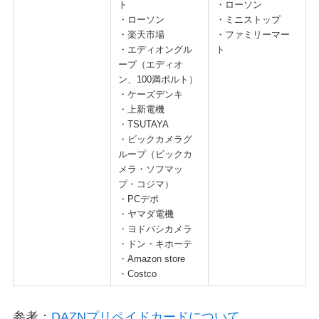
ト
・ローソン
・ローソン
・ミニストップ
・楽天市場
・ファミリーマー
・エディオングル
ト
ープ（エディオ
ン、100満ボルト）
・ケーズデンキ
・上新電機
・TSUTAYA
・ビックカメラグ
ループ（ビックカ
メラ・ソフマッ
プ・コジマ）
・PCデポ
・ヤマダ電機
・ヨドバシカメラ
・ドン・キホーテ
・Amazon store
・Costco
参考：
DAZNプリペイドカードについて