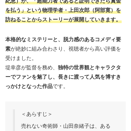
紀恵）が、「超能力者であると証明できたら賞金
を払う」という物理学者・上田次郎（阿部寛）を
訪ねることからストーリーが展開していきます。
本格的なミステリーと、脱力感のあるコメディ要
素
が絶妙に組み合わさり、視聴者から高い評価を
受けました。
堤幸彦が監督を務め、
独特の世界観とキャラクタ
ーでファンを魅了し、長きに渡って人気を博すき
っかけとなった作品
です。
＜あらすじ＞
売れない奇術師・山田奈緒子は、ある