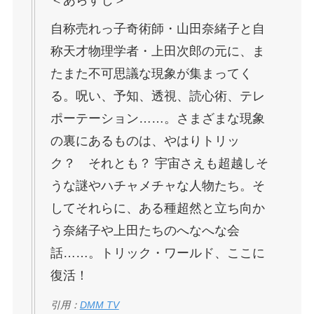
自称売れっ子奇術師・山田奈緒子と自
称天才物理学者・上田次郎の元に、ま
たまた不可思議な現象が集まってく
る。呪い、予知、透視、読心術、テレ
ポーテーション……。さまざまな現象
の裏にあるものは、やはりトリッ
ク？ それとも？ 宇宙さえも超越しそ
うな謎やハチャメチャな人物たち。そ
してそれらに、ある種超然と立ち向か
う奈緒子や上田たちのへなへな会
話……。トリック・ワールド、ここに
復活！
引用：
DMM TV