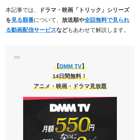
本記事では、
ドラマ・映画「トリック」シリーズ
を
見る順番
について、
放送順や
全話無料で見られ
る動画配信サービス
など
もあわせて解説します。
PR
【
DMM TV
】
14日間無料！
アニメ・映画・ドラマ見放題