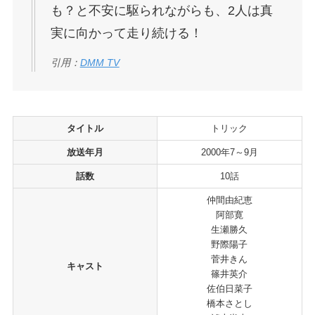
も？と不安に駆られながらも、2人は真
実に向かって走り続ける！
引用：
DMM TV
タイトル
トリック
放送年月
2000年7～9月
話数
10話
仲間由紀恵
阿部寛
生瀬勝久
野際陽子
菅井きん
キャスト
篠井英介
佐伯日菜子
橋本さとし