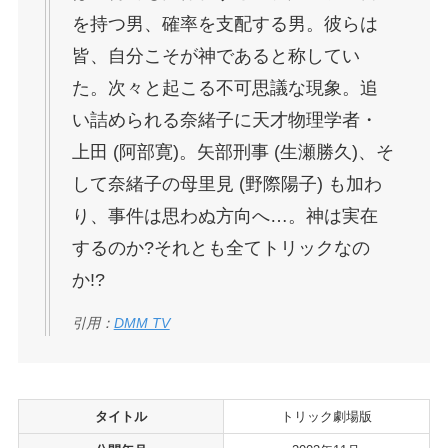
を持つ男、確率を支配する男。彼らは
皆、自分こそが神であると称してい
た。次々と起こる不可思議な現象。追
い詰められる奈緒子に天才物理学者・
上田 (阿部寛)。矢部刑事 (生瀬勝久)、そ
して奈緒子の母里見 (野際陽子) も加わ
り、事件は思わぬ方向へ…。神は実在
するのか?それとも全てトリックなの
か!?
引用：
DMM TV
タイトル
トリック劇場版