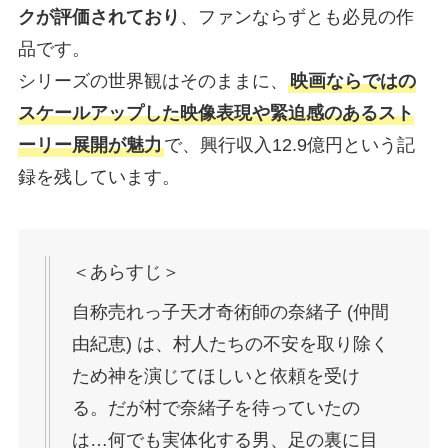
クが評価されており
、ファンならずとも必見の作
品です。
シリーズの世界観はそのままに、
映画ならではの
スケールアップした映像表現や緊迫感のあるスト
ーリー展開が魅力
で、興行収入12.9億円という記
録を残しています。
＜あらすじ＞
自称売れっ子天才奇術師の奈緒子 (仲間
由紀恵) は、村人たちの不安を取り除く
ため神を演じてほしいと依頼を受け
る。だが村で奈緒子を待っていたの
は…何でも実体化する男、足の裏に目