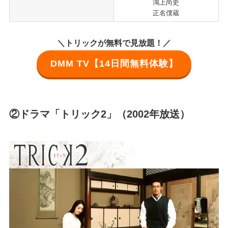
鴻上尚史
正名僕蔵
＼トリックが無料で見放題！／
DMM TV【14日間無料体験】
②ドラマ「トリック2」（2002年放送）