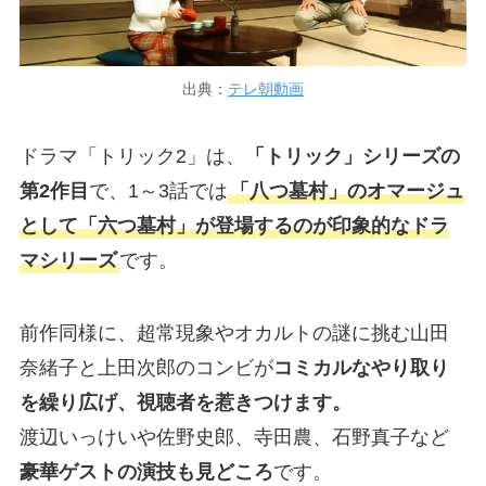
出典：
テレ朝動画
ドラマ「トリック2」は、
「トリック」シリーズの
第2作目
で、1～3話では
「八つ墓村」のオマージュ
として「六つ墓村」が登場するのが印象的なドラ
マシリーズ
です。
前作同様に、超常現象やオカルトの謎に挑む山田
奈緒子と上田次郎のコンビが
コミカルなやり取り
を繰り広げ、視聴者を惹きつけます。
渡辺いっけいや佐野史郎、寺田農、石野真子など
豪華ゲストの演技も見どころ
です。