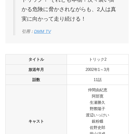
かる危険に脅かされながらも、2人は真
実に向かって走り続ける！
引用：
DMM TV
タイトル
トリック2
放送年月
2002年1～3月
話数
11話
仲間由紀恵
阿部寛
生瀬勝久
野際陽子
渡辺いっけい
キャスト
銀粉蝶
佐野史郎
田山涼成