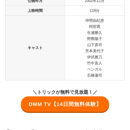
公開年月
2002年11月
上映時間
118分
仲間由紀恵
阿部寛
生瀬勝久
野際陽子
山下真司
キャスト
芳本美代子
伊武雅刀
竹中直人
ベンガル
石橋蓮司
＼トリックが無料で見放題！／
DMM TV【14日間無料体験】