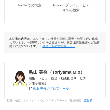
Netflixでの検索
Amazonプライム・ビデ
U-NE
オでの検索
本記事の内容は、ネットオフの社員が実際に調査・検証を行い作成
しています。一部PRリンクを含みますが、収益は調査/改善など品質
向上に充てています。
当サイトの運営ポリシー
鳥山 美桜（Toriyama Mio）
編集・レビュー担当（動画配信サービス
／電子書籍）
鳥山 美桜のプロフィール
監修・検証：ネットオフ オウンドメディアチーム［最終確認：
渡邊 勢
］