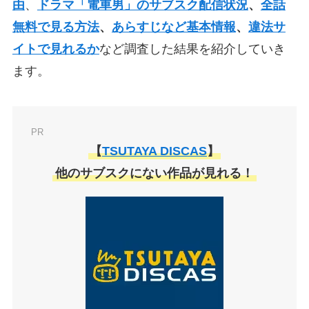
由
、
ドラマ「電車男」のサブスク配信状況
、
全話
無料で見る方法
、
あらすじなど基本情報
、
違法サ
イトで見れるか
など調査した結果を紹介していき
ます。
PR
【
TSUTAYA DISCAS
】
他のサブスクにない作品が見れる！