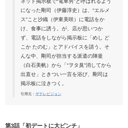
ネット掲示板で“電車男”と呼ばれるよう
になった剛司（伊藤淳史）は、“エルメ
ス”こと沙織（伊東美咲）に電話をか
け、食事に誘う。が、店が思いつか
ず、電話をしながら掲示板に「めし ど
こか たのむ」とアドバイスを請う。そ
んな中、剛司が担当する派遣の陣釜
（白石美帆）から「“ヲタ臭”消してから
出直せ」ときつい一言を浴び、剛司は
掲示板に泣きつく。
引用元：
ザテレビジョン
第3話「初デートに大ピンチ」