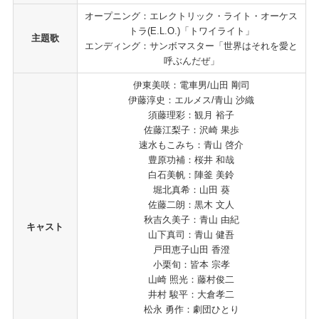
オープニング：エレクトリック・ライト・オーケス
トラ(E.L.O.)「トワイライト」
主題歌
エンディング：サンボマスター「世界はそれを愛と
呼ぶんだぜ」
伊東美咲：電車男/山田 剛司
伊藤淳史：エルメス/青山 沙織
須藤理彩：観月 裕子
佐藤江梨子：沢崎 果歩
速水もこみち：青山 啓介
豊原功補：桜井 和哉
白石美帆：陣釜 美鈴
堀北真希：山田 葵
佐藤二朗：黒木 文人
秋吉久美子：青山 由紀
キャスト
山下真司：青山 健吾
戸田恵子山田 香澄
小栗旬：皆本 宗孝
山崎 照光：藤村俊二
井村 駿平：大倉孝二
松永 勇作：劇団ひとり