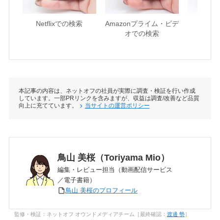
Netflixでの検索
Amazonプライム・ビデ
U-NE
オでの検索
本記事の内容は、ネットオフの社員が実際に調査・検証を行い作成
しています。一部PRリンクを含みますが、収益は調査/改善など品質
向上に充てています。
当サイトの運営ポリシー
鳥山 美桜（Toriyama Mio）
編集・レビュー担当（動画配信サービス
／電子書籍）
鳥山 美桜のプロフィール
監修・検証：ネットオフ オウンドメディアチーム［最終確認：
渡邊 勢
］