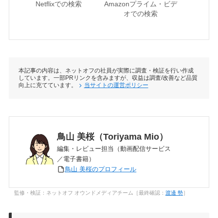
Netflixでの検索
Amazonプライム・ビデ
U-NE
オでの検索
本記事の内容は、ネットオフの社員が実際に調査・検証を行い作成
しています。一部PRリンクを含みますが、収益は調査/改善など品質
向上に充てています。
当サイトの運営ポリシー
鳥山 美桜（Toriyama Mio）
編集・レビュー担当（動画配信サービス
／電子書籍）
鳥山 美桜のプロフィール
監修・検証：ネットオフ オウンドメディアチーム［最終確認：
渡邊 勢
］