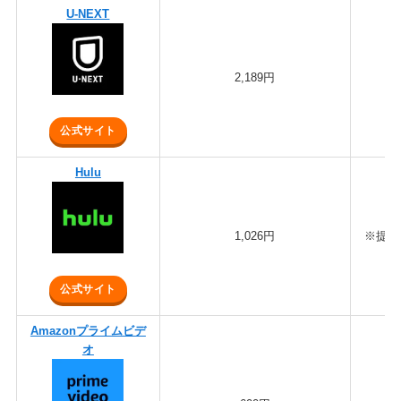
U-NEXT
2,189円
公式サイト
Hulu
1,026円
※提携
公式サイト
Amazonプライムビデ
オ