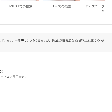
U-NEXTでの検索
Huluでの検索
ディズニープラス
索
ています。一部PRリンクを含みますが、収益は調査/改善など品質向上に充てていま
io）
サービス／電子書籍）