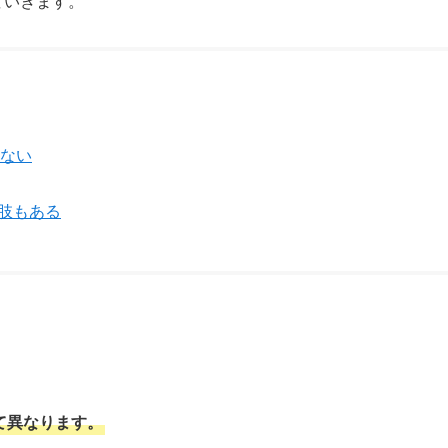
ていきます。
はない
肢もある
て異なります。