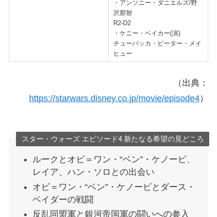
・アンソニー・ダニエルズ/野
沢那智
R2-D2
・ケニー・ベイカー(演)
チューバッカ・ピーター・メイ
ヒュー
（出典：
https://starwars.disney.co.jp/movie/episode4
）
スター・ウォーズ エピソード4 新たなる希望の見どころ
ルークとオビ＝ワン・“ベン”・ケノービ、
レイア、ハン・ソロとの出会い
オビ＝ワン・“ベン”・ケノービとダース・
ベイダーの戦闘
反乱同盟軍と銀河帝国軍の闘いへの参入