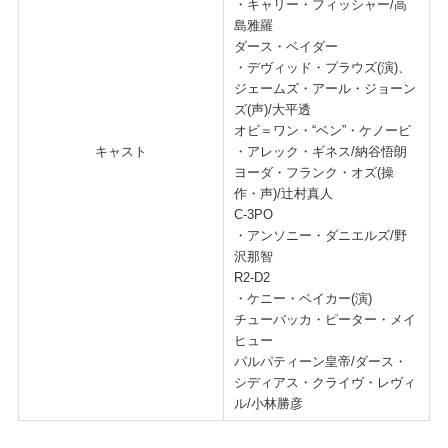
・キャリー・フィッシャー/高
島雅羅
ダース・ベイダー
・デヴィッド・プラウズ(演)、
ジェームズ・アール・ジョーン
ズ(声)/大平透
オビ＝ワン・“ベン”・ケノービ
キャスト
・アレック・ギネス/納谷悟朗
ヨーダ・フランク・オズ(操
作・声)/辻村真人
C-3PO
・アンソニー・ダニエルズ/野
沢那智
R2-D2
・ケニー・ベイカー(演)
チューバッカ・ピーター・メイ
ヒュー
パルパティーン皇帝/ダース・
シディアス・クライヴ・レヴィ
ル/小林勝彦