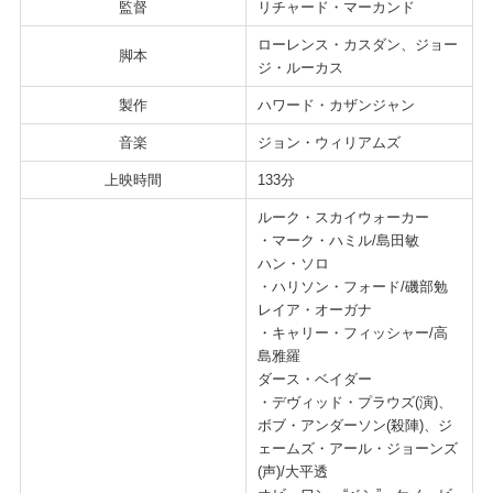
監督
リチャード・マーカンド
ローレンス・カスダン、ジョー
脚本
ジ・ルーカス
製作
ハワード・カザンジャン
音楽
ジョン・ウィリアムズ
上映時間
133分
ルーク・スカイウォーカー
・マーク・ハミル/島田敏
ハン・ソロ
・ハリソン・フォード/磯部勉
レイア・オーガナ
・キャリー・フィッシャー/高
島雅羅
ダース・ベイダー
・デヴィッド・プラウズ(演)、
ボブ・アンダーソン(殺陣)、ジ
ェームズ・アール・ジョーンズ
(声)/大平透