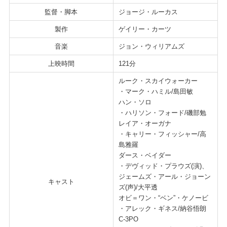
監督・脚本
ジョージ・ルーカス
製作
ゲイリー・カーツ
音楽
ジョン・ウィリアムズ
上映時間
121分
ルーク・スカイウォーカー
・マーク・ハミル/島田敏
ハン・ソロ
・ハリソン・フォード/磯部勉
レイア・オーガナ
・キャリー・フィッシャー/高
島雅羅
ダース・ベイダー
・デヴィッド・プラウズ(演)、
ジェームズ・アール・ジョーン
キャスト
ズ(声)/大平透
オビ＝ワン・“ベン”・ケノービ
・アレック・ギネス/納谷悟朗
C-3PO