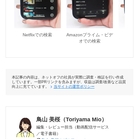
Netflixでの検索
Amazonプライム・ビデ
U-NE
オでの検索
本記事の内容は、ネットオフの社員が実際に調査・検証を行い作成
しています。一部PRリンクを含みますが、収益は調査/改善など品質
向上に充てています。
当サイトの運営ポリシー
鳥山 美桜（Toriyama Mio）
編集・レビュー担当（動画配信サービス
／電子書籍）