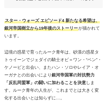
スター・ウォーズ エピソード4 新たなる希望は、
銀河帝国樹立から19年後のストーリー
が描かれて
います。
辺境の惑星で育ったルーク青年は、砂漠の惑星タ
トゥイーンでジェダイの騎士オビ＝ワン・“ベン”・
ケノービと出会い、またハン・ソロやレイア・オ
ーガナとの出会いにより
銀河帝国軍の対抗勢力
「反乱同盟軍」の闘いに加わることを決意
しま
す。ルーク青年の人生が、これまでとは大きく変
化する出会いとは知らずに…。