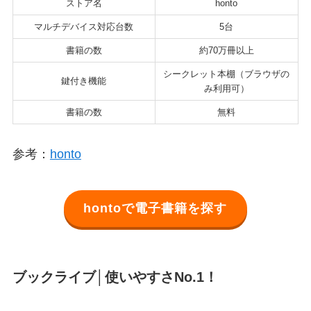
ストア名
honto
マルチデバイス対応台数
5台
書籍の数
約70万冊以上
シークレット本棚（ブラウザの
鍵付き機能
み利用可）
書籍の数
無料
参考：
honto
hontoで電子書籍を探す
ブックライブ│使いやすさNo.1！