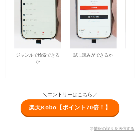
ジャンルで検索できる
試し読みができるか
無料の
か
＼エントリーはこちら／
楽天Kobo【ポイント70倍！】
情報の誤りを送信する