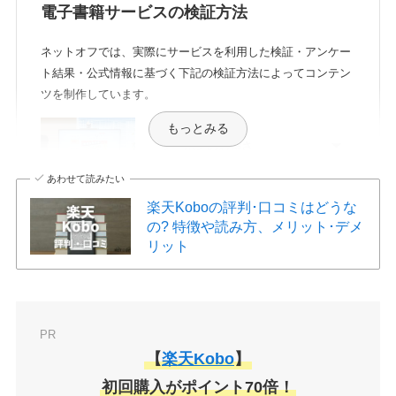
電子書籍サービスの検証方法
ネットオフでは、実際にサービスを利用した検証・アンケー
ト結果・公式情報に基づく下記の検証方法によってコンテン
ツを制作しています。
もっとみる
クーポンのお得さ
あわせて読みたい
楽天Koboの評判･口コミはどうな
プランの種類
の? 特徴や読み方、メリット･デメ
リット
作品の充実度
PR
【
楽天Kobo
】
初回購入がポイント70倍！
検索のしやすさ