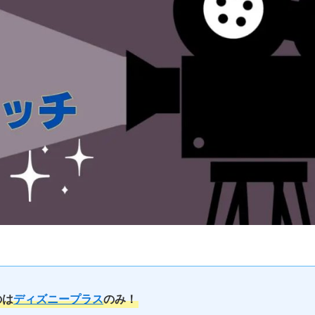
のは
ディズニープラス
のみ！