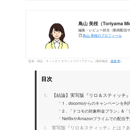
鳥山 美桜（Toriyama M
編集・レビュー担当（動画配信
鳥山 美桜のプロフィール
監修・検証：ネットオフ オウンドメディアチーム［最終確認：
渡邊 勢
］
目次
【結論】実写版『リロ＆スティッチ』
1．docomoからのキャンペーンを利
2．「ドコモの対象料金プラン」&「
NetflixやAmazonプライムでの配
実写版『リロ＆スティッチ』とは？