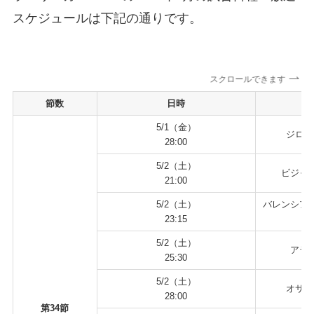
スケジュールは下記の通りです。
スクロールできます
節数
日時
5/1（金）
ジロー
28:00
5/2（土）
ビジャレ
21:00
5/2（土）
バレンシア 
23:15
5/2（土）
アラベ
25:30
5/2（土）
オサス
28:00
第34節