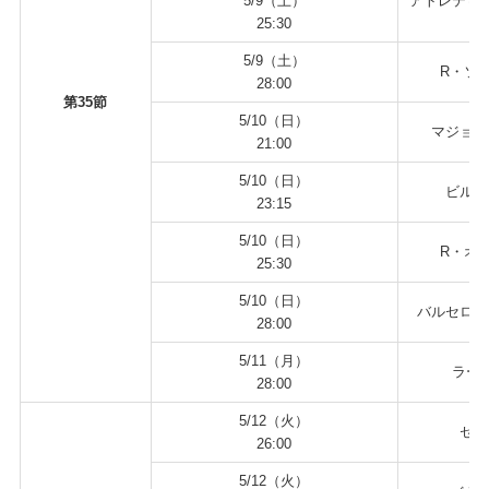
5/9（土）
アトレティコ
25:30
5/9（土）
R・ソシ
28:00
第35節
5/10（日）
マジョル
21:00
5/10（日）
ビルバ
23:15
5/10（日）
R・オビ
25:30
5/10（日）
バルセロナ
28:00
5/11（月）
ラージ
28:00
5/12（火）
セル
26:00
5/12（火）