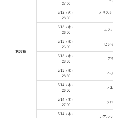
ベティ
27:00
5/12（火）
オサスナ v
28:30
5/13（水）
エスパニ
26:00
5/13（水）
ビジャレ
26:00
第36節
5/13（水）
アラベ
28:30
5/13（水）
ヘタフ
28:30
5/14（木）
バレン
26:00
5/14（木）
ジローナ
27:00
5/14（木）
レアルマドリ