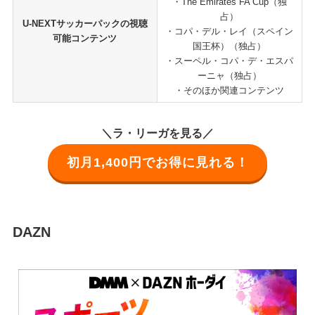
・The Emirates FA Cup（独
占）
U-NEXTサッカーパックの視聴
・コパ・デル・レイ（スペイン
可能コンテンツ
国王杯）（独占）
・スーペル・コパ・デ・エスパ
ーニャ（独占）
・そのほか関連コンテンツ
＼ラ・リーガを見る／
初月1,400円でお得に見れる！
DAZN