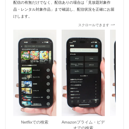
配信の有無だけでなく、配信ありの場合は「見放題対象作
品・レンタル対象作品」まで確認し、配信状況を正確にお届
けします。
スクロールできます
Netflixでの検索
Amazonプライム・ビデ
U-NE
オでの検索