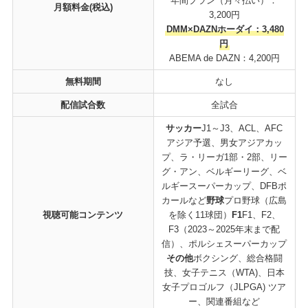
年間プラン（月々払い）：
月額料金(税込)
3,200円
DMM×DAZNホーダイ：3,480
円
ABEMA de DAZN：4,200円
無料期間
なし
配信試合数
全試合
サッカー
J1～J3、ACL、AFC
アジア予選、男女アジアカッ
プ、ラ・リーガ1部・2部、リー
グ・アン、ベルギーリーグ、ベ
ルギースーパーカップ、DFBポ
カールなど
野球
プロ野球（広島
視聴可能コンテンツ
を除く11球団）
F1
F1、F2、
F3（2023～2025年末まで配
信）、ポルシェスーパーカップ
その他
ボクシング、総合格闘
技、女子テニス（WTA)、日本
女子プロゴルフ（JLPGA) ツア
ー、関連番組など