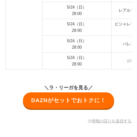
5/24（日）
レアルマド
28:00
5/24（日）
ビジャレアル
28:00
5/24（日）
バレンシ
28:00
5/24（日）
ジロー
28:00
＼ラ・リーガを見る／
DAZNがセットでおトクに！
情報の誤りを送信する