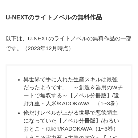
U-NEXTのライトノベルの無料作品
以下は、U-NEXTのライトノベルの無料作品の一部
です。（2023年12月時点）
異世界で手に入れた生産スキルは最強
だったようです。 ～創造＆器用のWチ
ートで無双する～【ノベル分冊版】/遠
野九重・人米/KADOKAWA （1~3巻）
俺だけレベルが上がる世界で悪徳領主
になっていた【ノベル分冊版】/わるい
おとこ・raken/KADOKAWA（1~3巻）