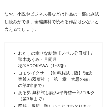
なお、小説やビジネス書などは作品の一部のみ試
し読みができ、全編無料で読める作品は少ないと
言えるでしょう。
わたしの幸せな結婚【ノベル分冊版】/
顎木あくみ・月岡月
穂/KADOKAWA（1~3巻）
ヨモツイクサ 【無料お試し版】/知念
実希人/双葉社（「第一章 禁忌の森」
の第3節まで）
ある男 無料試し読み/平野啓一郎/コルク
（第3章まで）
図解・最新 難しいことはわかりませ