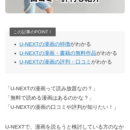
この記事のPOINT！
U-NEXTの漫画の特徴
がわかる
U-NEXTの漫画・書籍の無料作品
がわかる
U-NEXTの漫画の評判・口コミ
がわかる
「U-NEXTの漫画って読み放題なの？」
「無料で読める漫画はあるのかな？」
「U-NEXTの漫画の口コミや評判が知りたい！」
U-NEXTで、漫画を読もうと検討している方のなか