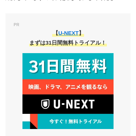
PR
【
U-NEXT
】
まずは31日間無料トライアル！