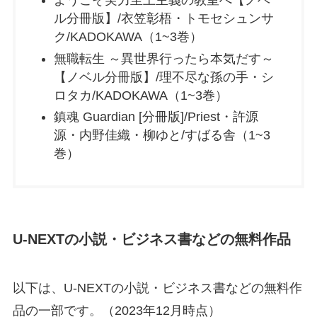
ようこそ実力至上主義の教室へ【ノベ
ル分冊版】/衣笠彰梧・トモセシュンサ
ク/KADOKAWA（1~3巻）
無職転生 ～異世界行ったら本気だす～
【ノベル分冊版】/理不尽な孫の手・シ
ロタカ/KADOKAWA（1~3巻）
鎮魂 Guardian [分冊版]/Priest・許源
源・内野佳織・柳ゆと/すばる舎（1~3
巻）
U-NEXTの小説・ビジネス書などの無料作品
以下は、U-NEXTの小説・ビジネス書などの無料作
品の一部です。（2023年12月時点）