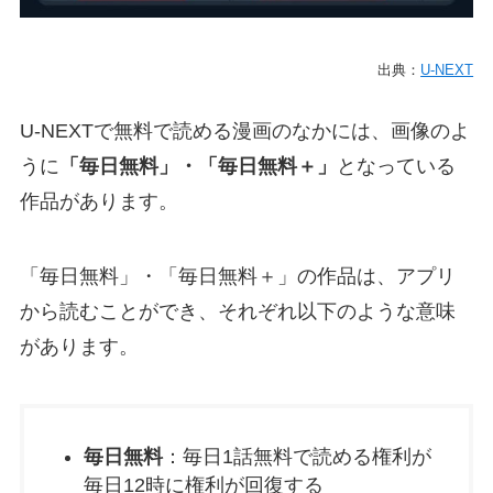
出典：
U-NEXT
U-NEXTで無料で読める漫画のなかには、画像のよ
うに
「毎日無料」・「毎日無料＋」
となっている
作品があります。
「毎日無料」・「毎日無料＋」の作品は、アプリ
から読むことができ、それぞれ以下のような意味
があります。
毎日無料
：毎日1話無料で読める権利が
毎日12時に権利が回復する