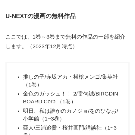
U-NEXTの漫画の無料作品
ここでは、1巻～3巻まで無料の作品の一部を紹介
します。（2023年12月時点）
推しの子/赤坂アカ・横槍メンゴ/集英社
（1巻）
金色のガッシュ！！ 2/雷句誠/BIRGDIN
BOARD Corp.（1巻）
明日、私は誰かのカノジョ/をのひなお/
小学館（1~3巻）
亜人/三浦追儺・桜井画門/講談社（1~3