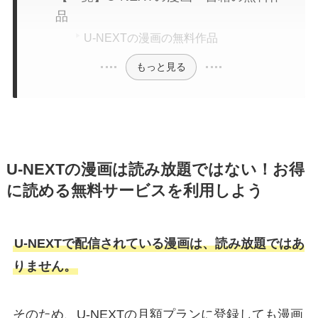
品
U-NEXTの漫画の無料作品
もっと見る
U-NEXTの漫画は読み放題ではない！お得
に読める無料サービスを利用しよう
U-NEXTで配信されている漫画は、読み放題ではあ
りません。
そのため、U-NEXTの月額プランに登録しても漫画