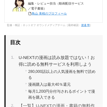
編集・レビュー担当（動画配信サービス
／電子書籍）
鳥山 美桜のプロフィール
監修・検証：ネットオフ オウンドメディアチーム［最終確認：
渡邊 勢
］
目次
U-NEXTの漫画は読み放題ではない！お
得に読める無料サービスを利用しよう
280,000話以上の人気漫画を無料で読め
る
漫画購入は最大40％還元
毎月1,200円分付与されるポイントで漫
画を購入できる
【一覧】U-NEXTの漫画・書籍の無料作