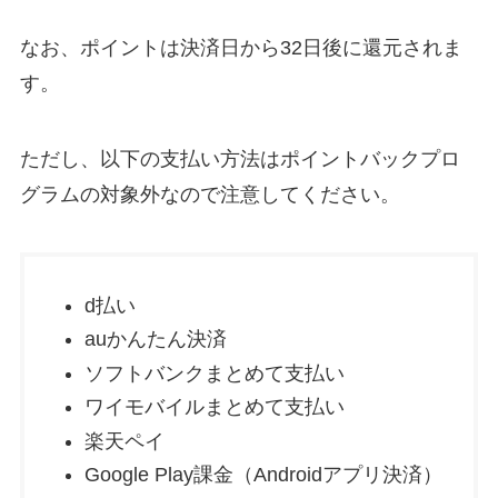
なお、ポイントは決済日から32日後に還元されま
す。
ただし、以下の支払い方法はポイントバックプロ
グラムの対象外なので注意してください。
d払い
auかんたん決済
ソフトバンクまとめて支払い
ワイモバイルまとめて支払い
楽天ペイ
Google Play課金（Androidアプリ決済）