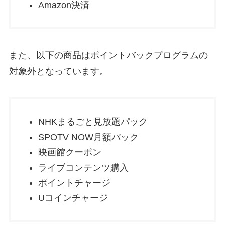
Amazon決済
また、以下の商品はポイントバックプログラムの
対象外となっています。
NHKまるごと見放題パック
SPOTV NOW月額パック
映画館クーポン
ライブコンテンツ購入
ポイントチャージ
Uコインチャージ