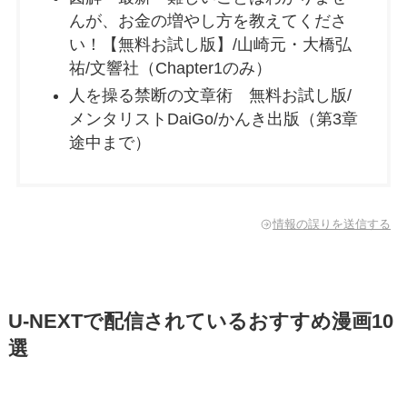
んが、お金の増やし方を教えてくださ
い！【無料お試し版】/山崎元・大橋弘
祐/文響社（Chapter1のみ）
人を操る禁断の文章術 無料お試し版/
メンタリストDaiGo/かんき出版（第3章
途中まで）
情報の誤りを送信する
U-NEXTで配信されているおすすめ漫画10
選