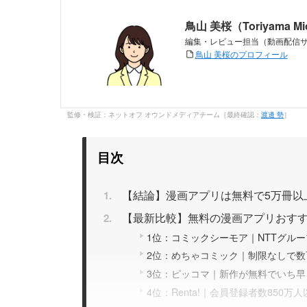
鳥山 美桜（Toriyama M
編集・レビュー担当（動画配信
鳥山 美桜のプロフィール
監修・検証：ネットオフ オウンドメディアチーム［最終確認：
渡邊 勢
］
サービスの使いやすさ
目次
【結論】漫画アプリは無料で5万冊以
【最新比較】無料の漫画アプリおすす
1位：コミックシーモア｜NTTグル
2位：めちゃコミック｜制限なしで
3位：ピッコマ｜新作が無料でいち早
4位：Renta!｜会員登録者数850