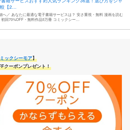
電子書籍サービスおすすめ人気ランキング36選！選び方をジャ
較【2…
細へ／ あなたに最適な電子書籍サービスは？ 安さ重視・無料 漫画を読む
 初回70%OFF・無料作品5万冊 コミックシー…
類
ミックシーモア
】
OFFクーポンプレゼント！
度