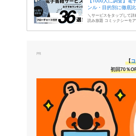
【1000人に調査】
ンル・目的別に徹底比
＼サービスをタップして詳
読み放題 コミックシーモア
プランの種
PR
【
コ
初回70％
作品の充実