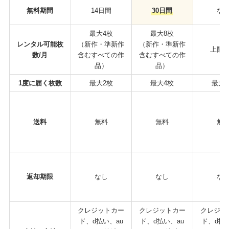
無料期間
14日間
30日間
な
最大4枚
最大8枚
レンタル可能枚
（新作・準新作
（新作・準新作
上限
数/月
含むすべての作
含むすべての作
品）
品）
1度に届く枚数
最大2枚
最大4枚
最大
送料
無料
無料
無
返却期限
なし
なし
な
クレジットカー
クレジットカー
クレジッ
ド、d払い、au
ド、d払い、au
ド、d払