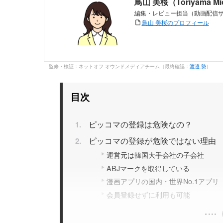
鳥山 美桜（Toriyama M
編集・レビュー担当（動画配信
鳥山 美桜のプロフィール
監修・検証：ネットオフ オウンドメディアチーム［最終確認：
渡邊 勢
］
目次
ピッコマの登録は危険なの？
ピッコマの登録が危険ではない理由
運営元は韓国大手会社の子会社
ABJマークを取得している
漫画アプリの国内・世界No.1アプリ（
会員登録せずに利用も可能