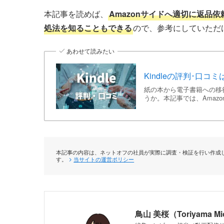
本記事を読めば、
Amazonサイドへ適切に返品
処法を知ることもできる
ので、参考にしていただ
あわせて読みたい
Kindleの評判･口
紙の本から電子書籍への移行
うか。本記事では、Amazo
本記事の内容は、ネットオフの社員が実際に調査・検証を行い作成し
す。
当サイトの運営ポリシー
鳥山 美桜（Toriyama M