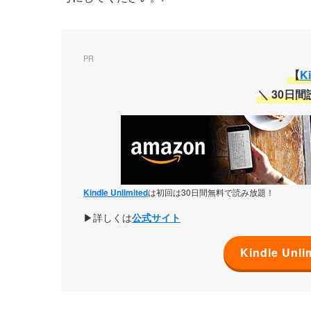
PR
【
Ki
＼
30日
Kindle Unlimited
は初回は30日間無料で読み放題！
▶詳しくは
公式サイト
Kindle U