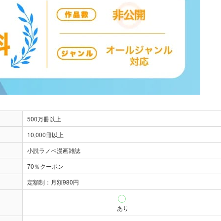
500万冊以上
10,000冊以上
小説ラノベ漫画雑誌
70％クーポン
定額制：月額980円
あり