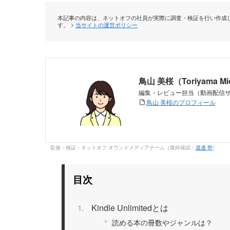
本記事の内容は、ネットオフの社員が実際に調査・検証を行い作成し
す。
当サイトの運営ポリシー
鳥山 美桜（Toriyama M
編集・レビュー担当（動画配信
鳥山 美桜のプロフィール
監修・検証：ネットオフ オウンドメディアチーム［最終確認：
渡邊 勢
］
目次
Kindle Unlimitedとは
読める本の冊数やジャンルは？