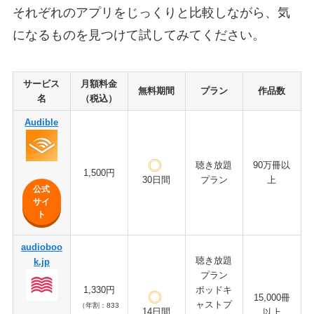
それぞれのアプリをじっくりと比較しながら、気
になるものを見つけて試してみてください。
サービス
月額料金
無料期間
プラン
作品数
名
（税込）
Audible
聴き放題
90万冊以
1,500円
プラン
上
30日間
公式
サイ
ト
audioboo
聴き放題
k.jp
プラン
1,330円
ポッドキ
15,000冊
ャストプ
（年割：833
14日間
以上