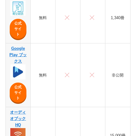
無料
1,340冊
公式
サイ
ト
Google
Play ブッ
クス
無料
非公開
公式
サイ
ト
オーディ
オブック
HQ
15,000冊