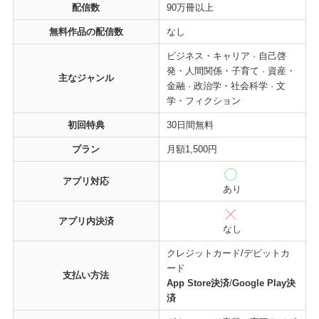
配信数
90万冊以上
無料作品の配信数
なし
ビジネス・キャリア · 自己啓
発・人間関係・子育て · 資産・
主なジャンル
金融 · 政治学・社会科学 · 文
学・フィクション
初回特典
30日間無料
プラン
月額1,500円
アプリ対応
あり
アプリ内決済
なし
クレジットカード/デビットカ
ード
支払い方法
App Store決済
/
Google Play決
済