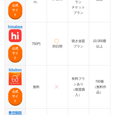
ラン
円）
公式
チケット
サイ
プラン
ト
himalaya
聴き放題
10,000冊
750円
プラン
以上
30日間
公式
サイ
ト
kikubon
有料プラ
700冊
ンあり
無料
（無料作
（都度購
公式
品）
入）
サイ
ト
青空朗読