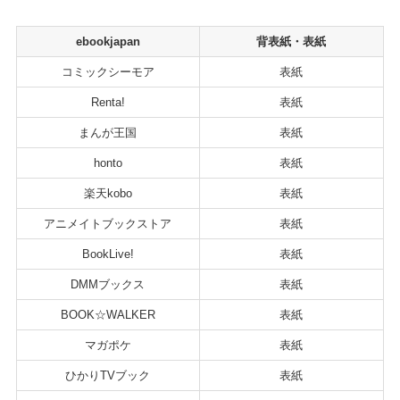
ebookjapan
背表紙・表紙
コミックシーモア
表紙
Renta!
表紙
まんが王国
表紙
honto
表紙
楽天kobo
表紙
アニメイトブックストア
表紙
BookLive!
表紙
DMMブックス
表紙
BOOK☆WALKER
表紙
マガポケ
表紙
ひかりTVブック
表紙