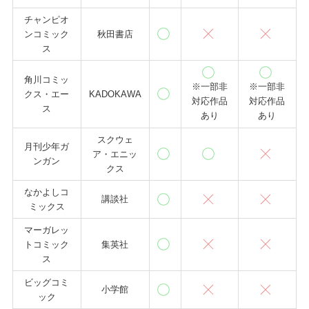
チャンピオ
ンコミック
秋田書店
ス
角川コミッ
※一部非
※一部非
クス・エー
KADOKAWA
対応作品
対応作品
ス
あり
あり
スクウェ
月刊少年ガ
ア・エニッ
ンガン
クス
なかよしコ
講談社
ミックス
マーガレッ
トコミック
集英社
ス
ビッグコミ
小学館
ック