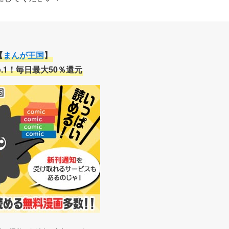
【
まんが王国
】
.1！毎日最大50％還元