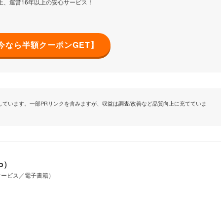
上、運営16年以上の安心サービス！
今なら半額クーポンGET】
ています。一部PRリンクを含みますが、収益は調査/改善など品質向上に充てていま
io）
サービス／電子書籍）