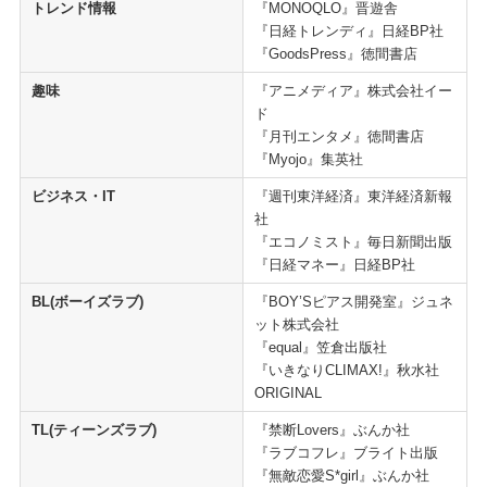
トレンド情報
『MONOQLO』晋遊舎
『日経トレンディ』日経BP社
『GoodsPress』徳間書店
趣味
『アニメディア』株式会社イー
ド
『月刊エンタメ』徳間書店
『Myojo』集英社
ビジネス・IT
『週刊東洋経済』東洋経済新報
社
『エコノミスト』毎日新聞出版
『日経マネー』日経BP社
BL(ボーイズラブ)
『BOY’Sピアス開発室』ジュネ
ット株式会社
『equal』笠倉出版社
『いきなりCLIMAX!』秋水社
ORIGINAL
TL(ティーンズラブ)
『禁断Lovers』ぶんか社
『ラブコフレ』ブライト出版
『無敵恋愛S*girl』ぶんか社