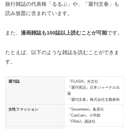
旅行雑誌の代表格「るるぶ」や、「週刊文春」も
読み放題に含まれています。
また、
漫画雑誌も100誌以上読むことが可能
です。
たとえば、以下のような雑誌を読むことができま
す。
週刊誌
『FLASH』光文社
『週刊実話』日本ジャーナル出
版
『週刊文春』株式会社文藝春秋
女性ファッション
『Seventeen』集英社
『CanCam』小学館
『FRaU』講談社