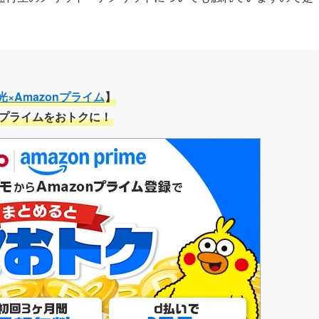
光×Amazonプライム
】
onプライムをおトクに！