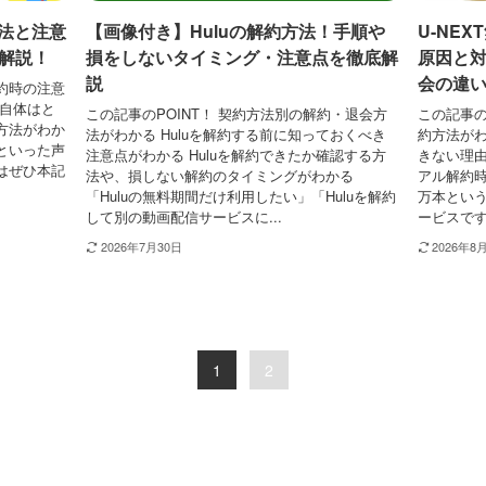
方法と注意
【画像付き】Huluの解約方法！手順や
U-NE
解説！
損をしないタイミング・注意点を徹底解
原因と
説
会の違
解約時の注意
約自体はと
この記事のPOINT！ 契約方法別の解約・退会方
この記事の
方法がわか
法がわかる Huluを解約する前に知っておくべき
約方法がわ
といった声
注意点がわかる Huluを解約できたか確認する方
きない理由
はぜひ本記
法や、損しない解約のタイミングがわかる
アル解約時
「Huluの無料期間だけ利用したい」「Huluを解約
万本とい
して別の動画配信サービスに...
ービスです
2026年7月30日
2026年8
1
2