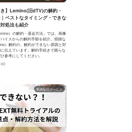
】Lemino(旧dTV)の解約・
法｜ベストなタイミング・できな
の対処法も紹介
Lemino）の解約・退会方法」では、画像
デバイスからの解約手順を紹介。煩雑な
emino）解約の、解約ができない原因と対
細に伝えています。解約手続きで困らな
ぜひ参考にしてください。
月3日
動画配信サービス