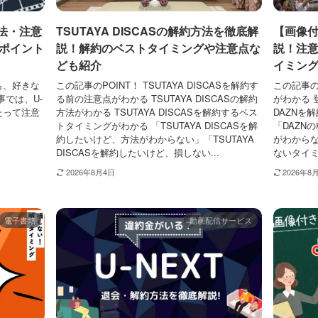
方法・注意
TSUTAYA DISCASの解約方法を徹底解
【画像付
ポイント
説！解約のベストタイミングや注意点な
説！注
ども紹介
イミン
も、好きな
この記事のPOINT！ TSUTAYA DISCASを解約す
この記事の
では、U-
る前の注意点がわかる TSUTAYA DISCASの解約
がわかる 
たって注意
方法がわかる TSUTAYA DISCASを解約するベス
DAZNを
トタイミングがわかる 「TSUTAYA DISCASを解
「DAZN
約したいけど、方法がわからない」「TSUTAYA
がわからな
DISCASを解約したいけど、損しない...
ないタイミン
2026年8月4日
2026年8
電子書籍
動画配信サービス