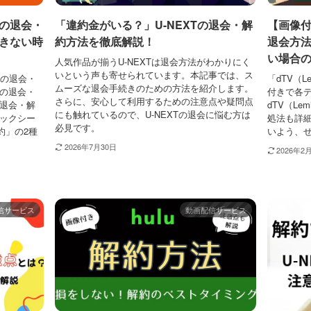
の退会・
「違約金がいる？」U-NEXTの退会・解
【画像付き
きない時
約方法を徹底解説！
退会方
い場合
人気作品が揃うU-NEXTは退会方法がわかりにく
いという声も寄せられています。本記事では、ス
アの退会・
「dTV（
ムーズな退会手続きのための方法を紹介します。
アの退会・
付きで各
さらに、安心して利用するための注意点や疑問点
を退会・解
dTV（L
にも触れているので、U-NEXTの退会に悩む方は
ミックシー
処法も詳
必見です。
約」の2種
いよう、
2026年7月30日
2026年2
信サービス
動画配信サービス