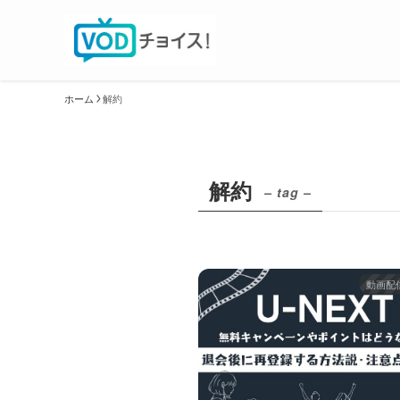
ホーム
解約
解約
– tag –
動画配