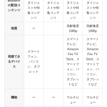
試合以外
ダイジェ
ダイジェ
ダイジェ
ダイジェ
の配信コ
ストや特
ストや特
ストや特
ストや特
ンテンツ
集コンテ
集コンテ
集コンテ
集コンテ
ンツ
ンツ
ンツ
ンツ
高解像度
高解像度
画質
ー
1080p
1080p
スマート
スマート
テレビ、
テレビ、
Amazon
Amazon
スマート
Fire TV
Fire TV
視聴でき
フォン、
Stick、ス
Stick、ス
るデバイ
パソコ
マートフ
マートフ
ス
ン、タブ
ォン、パ
ォン、パ
レット
ソコン、
ソコン、
タブレッ
タブレッ
トなど
トなど
機能
ー
ー
マルチビ
マルチビ
ュー
ュー