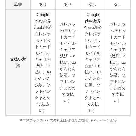
広告
あり
あり
なし
なし
Google
Google
play決済
play決済
クレジッ
クレジッ
Apple決済
Apple決済
ト/デビッ
ト/デビッ
クレジッ
クレジッ
トカード
トカード
ト/デビッ
ト/デビッ
モバイル
モバイル
トカード
トカード
キャリア
キャリア
モバイル
モバイル
決済（ d
決済（ d
支払い方
キャリア
キャリア
払い、au
払い、au
法
決済（ d
決済（ d
かんたん
かんたん
払い、au
払い、au
決済、ソ
決済、ソ
かんたん
かんたん
フトバン
フトバン
決済、ソ
決済、ソ
クまとめ
クまとめ
フトバン
フトバン
て支払
て支払
クまとめ
クまとめ
い）
い）
て支払
て支払
い）
い）
※年間プランの（）内の料金は期間限定の割引キャンペーン価格