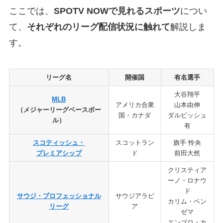
ここでは、
SPOTV NOWで見れるスポーツ
につい
て、
それぞれのリーグ配信状況に触れて
解説しま
す。
リーグ名
開催国
有名選手
大谷翔平
MLB
アメリカ合衆
山本由伸
（メジャーリーグベースボー
国・カナダ
ダルビッシュ
ル）
有
スコティッシュ・
スコットラン
旗手 怜央
プレミアシップ
ド
前田大然
クリスティア
ーノ・ロナウ
ド
サウジ・プロフェッショナル
サウジアラビ
カリム・ベン
リーグ
ア
ゼマ
エンゴロ・カ