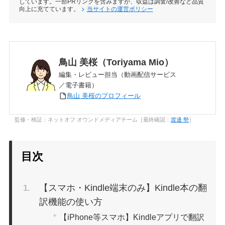
しています。一部PRリンクを含みますが、収益は調査/改善など品質
向上に充てています。
当サイトの運営ポリシー
鳥山 美桜（Toriyama Mio）
編集・レビュー担当（動画配信サービス
／電子書籍）
鳥山 美桜のプロフィール
監修・検証：ネットオフ オウンドメディアチーム［最終確認：
渡邊 勢
］
目次
【スマホ・Kindle端末のみ】Kindle本の翻
訳機能の使い方
【iPhone等スマホ】Kindleアプリで翻訳