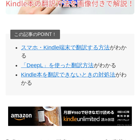
この記事のPOINT！
スマホ・Kindle端末で翻訳する方法
がわか
る
「DeepL」を使った翻訳方法
がわかる
Kindle本を翻訳できないときの対処法
がわ
かる