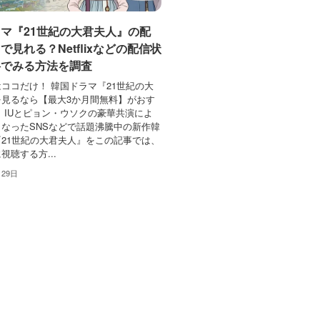
マ『21世紀の大君夫人』の配
で見れる？Netflixなどの配信状
料でみる方法を調査
ココだけ！ 韓国ドラマ『21世紀の大
を見るなら【最大3か月間無料】がおす
 IUとピョン・ウソクの豪華共演によ
なったSNSなどで話題沸騰中の新作韓
21世紀の大君夫人』をこの記事では、
視聴する方...
月29日