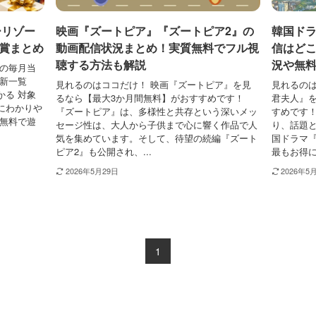
ーリゾー
映画『ズートピア』『ズートピア2』の
韓国ドラ
賞まとめ
動画配信状況まとめ！実質無料でフル視
信はどこ
聴する方法も解説
況や無
モの毎月当
最新一覧
見れるのはココだけ！ 映画『ズートピア』を見
見れるのは
かる 対象
るなら【最大3か月間無料】がおすすめです！
君夫人』
にわかりや
『ズートピア』は、多様性と共存という深いメッ
すめです！
に無料で遊
セージ性は、大人から子供まで心に響く作品で人
り、話題と
気を集めています。そして、待望の続編『ズート
国ドラマ『
ピア2』も公開され、...
最もお得に
2026年5月29日
2026年5
1