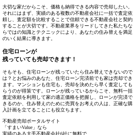
大切な家だからこそ、価格も納得できる内容で売却したい。
それにはまず、
実績のある複数の不動産会社に一括で査定依
頼
し、査定額を比較することで信頼できる不動産会社と契約
することが大切です。不動産業界をリードしてきた私たちな
らではの知識とテクニックにより、あなたの住み替えを満足
のいく結果に導きます。
住宅ローンが
残っていても
売却
できます！
そもそも、住宅ローンが残っていたら住み替えできないので
は？とお悩みのあなた、
住宅ローン完済前でも家は売却でき
ます。
マンションも住宅も、売却を決めたら早く査定しても
らうのが得策です。ローンが残っているからこそ、無料一括
査定依頼を
利用して家の適正価格を把握
し、ローンが完済で
きるのか、住み替えのために売買をお考えの人は、
正確な購
入計画を立てる
ことにも役立ちます。
不動産売却ポータルサイト
「すまいValue」
なら
実績のある大手不動産会社6社に無料で