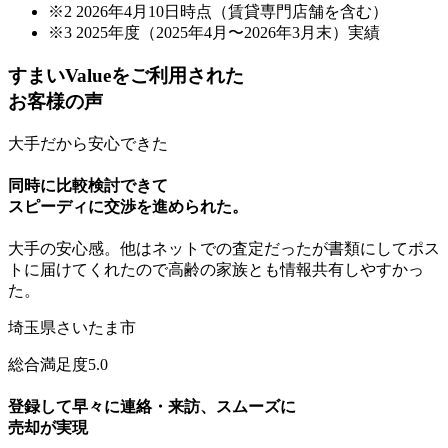
※2 2026年4⽉10⽇時点（賃貸専⾨店舗を含む）
※3 2025年度（2025年4⽉〜2026年3⽉末）実績
すまいValueをご利用された
お客様の声
大手だから安心できた
同時に比較検討
できて
スピーディ
に交渉を進められた。
大手の安心感。他はネットでの査定だったが書類にしてポス
トに届けてくれたので高齢の家族とも
情報共有しやすかっ
た。
埼玉県さいたま市
総合満足度
5.0
登録して早々に連絡・来訪
、スムーズに
売却が実現