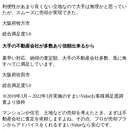
利便性があまり良くない立地なので大手は無理かと思ってい
たが、
スムーズに売却
が実現できた。
大阪府牧方市
総合満足度
5.0
大手の不動産会社
が多数あり
信頼出来る
から
素早い対応
、
納得の査定額
、
大手の不動産会社多数
、兎に角
すべてに満足しています。
大阪府吹田市
総合満足度
5.0
※2019年3月～2022年3月実施のすまいValueお客様満足度調
査より抜粋
マンションや住宅、土地などの売却を考えたとき、まずは不
動産会社に査定を依頼しますよね。その点、プロが売却プラ
ンからアドバイスをくれるすまいValueなら安心です。